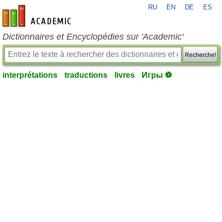
RU
EN
DE
ES
fr-academic.com
Dictionnaires et Encyclopédies sur 'Academic'
Recherche!
interprétations
traductions
livres
Игры ⚽