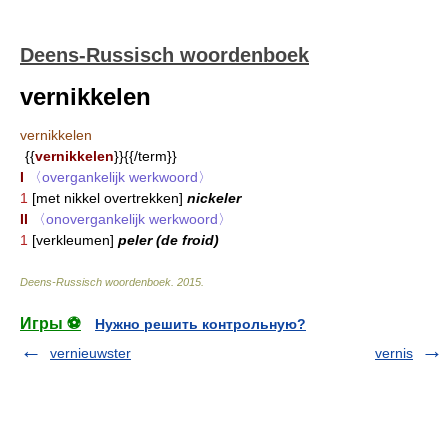
Deens-Russisch woordenboek
vernikkelen
vernikkelen
{{
vernikkelen
}}{{/term}}
I
〈overgankelijk werkwoord〉
1
[met nikkel overtrekken]
nickeler
II
〈onovergankelijk werkwoord〉
1
[verkleumen]
peler (de froid)
Deens-Russisch woordenboek
.
2015
.
Игры ⚽
Нужно решить контрольную?
vernieuwster
vernis